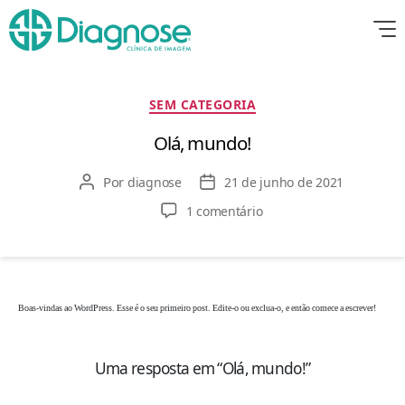
Categorias
SEM CATEGORIA
Olá, mundo!
Por
Autor
diagnose
Data
21 de junho de 2021
do
de
em
1 comentário
post
publicação
Olá,
mundo!
Boas-vindas ao WordPress. Esse é o seu primeiro post. Edite-o ou exclua-o, e então comece a escrever!
Uma resposta em “Olá, mundo!”