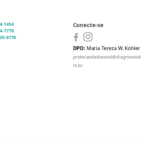
54-1454
Conecte-se
54-7778
935-8776
DPO:
Maria Tereza W. Kohler
protecaodadosund@diagnosetol
m.br