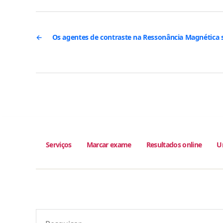
←
Os agentes de contraste na Ressonância Magnética 
Serviços
Marcar exame
Resultados online
U
Pesquisar