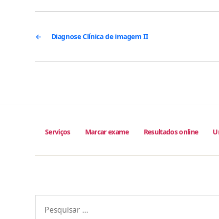
←
Diagnose Clínica de imagem II
Serviços
Marcar exame
Resultados online
U
Pesquisar
por: