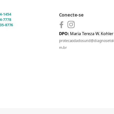
54-1454
Conecte-se
54-7778
935-8776
DPO:
Maria Tereza W. Kohler
protecaodadosund@diagnosetol
m.br